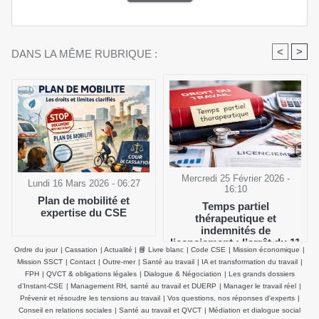
<
>
DANS LA MÊME RUBRIQUE :
Mercredi 25 Février 2026 -
Lundi 16 Mars 2026 - 06:27
16:10
Plan de mobilité et
Temps partiel
expertise du CSE
thérapeutique et
indemnités de
licenciement : l’arrêt du 11
Ordre du jour
|
Cassation
|
Actualité
|
📘 Livre blanc
|
Code CSE
|
Mission économique
|
février 2026 de la Cour de
Mission SSCT
|
Contact
|
Outre-mer
|
Santé au travail
|
IA et transformation du travail
|
cassation clarifie le salaire
FPH
|
QVCT & obligations légales
|
Dialogue & Négociation
|
Les grands dossiers
de référence
d’Instant-CSE
|
Management RH, santé au travail et DUERP
|
Manager le travail réel
|
Prévenir et résoudre les tensions au travail
|
Vos questions, nos réponses d'experts
|
Conseil en relations sociales
|
Santé au travail et QVCT
|
Médiation et dialogue social