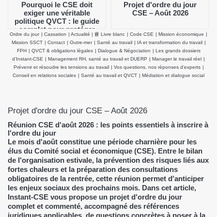
Pourquoi le CSE doit
Projet d'ordre du jour
exiger une véritable
CSE – Août 2026
politique QVCT : le guide
complet pour protéger
Ordre du jour
|
Cassation
|
Actualité
|
📘 Livre blanc
|
Code CSE
|
Mission économique
|
durablement la santé
Mission SSCT
|
Contact
|
Outre-mer
|
Santé au travail
|
IA et transformation du travail
|
physique et mentale des
FPH
|
QVCT & obligations légales
|
Dialogue & Négociation
|
Les grands dossiers
salariés
d’Instant-CSE
|
Management RH, santé au travail et DUERP
|
Manager le travail réel
|
Prévenir et résoudre les tensions au travail
|
Vos questions, nos réponses d'experts
|
Conseil en relations sociales
|
Santé au travail et QVCT
|
Médiation et dialogue social
Projet d'ordre du jour CSE – Août 2026
Réunion CSE d'août 2026 : les points essentiels à inscrire à
l'ordre du jour
Le mois d'août constitue une période charnière pour les
élus du Comité social et économique (CSE). Entre le bilan
de l'organisation estivale, la prévention des risques liés aux
fortes chaleurs et la préparation des consultations
obligatoires de la rentrée, cette réunion permet d'anticiper
les enjeux sociaux des prochains mois. Dans cet article,
Instant-CSE vous propose un projet d'ordre du jour
complet et commenté, accompagné des références
juridiques applicables, de questions concrètes à poser à la