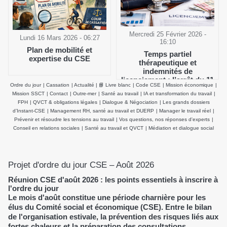
Mercredi 25 Février 2026 -
Lundi 16 Mars 2026 - 06:27
16:10
Plan de mobilité et
Temps partiel
expertise du CSE
thérapeutique et
indemnités de
licenciement : l’arrêt du 11
Ordre du jour
|
Cassation
|
Actualité
|
📘 Livre blanc
|
Code CSE
|
Mission économique
|
février 2026 de la Cour de
Mission SSCT
|
Contact
|
Outre-mer
|
Santé au travail
|
IA et transformation du travail
|
cassation clarifie le salaire
FPH
|
QVCT & obligations légales
|
Dialogue & Négociation
|
Les grands dossiers
de référence
d’Instant-CSE
|
Management RH, santé au travail et DUERP
|
Manager le travail réel
|
Prévenir et résoudre les tensions au travail
|
Vos questions, nos réponses d'experts
|
Conseil en relations sociales
|
Santé au travail et QVCT
|
Médiation et dialogue social
Projet d'ordre du jour CSE – Août 2026
Réunion CSE d'août 2026 : les points essentiels à inscrire à
l'ordre du jour
Le mois d'août constitue une période charnière pour les
élus du Comité social et économique (CSE). Entre le bilan
de l'organisation estivale, la prévention des risques liés aux
fortes chaleurs et la préparation des consultations