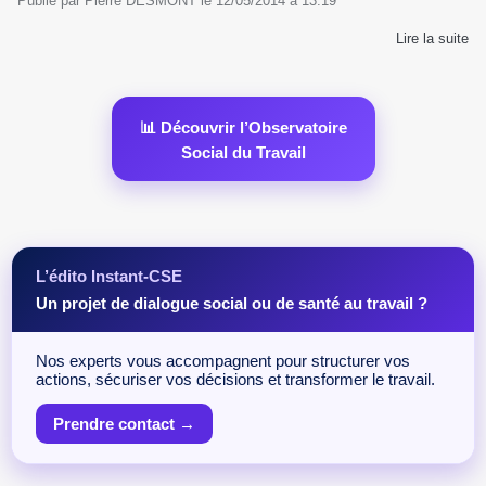
Publié par
Pierre DESMONT
le
12/05/2014
à
13:19
Lire la suite
📊 Découvrir l’Observatoire
Social du Travail
L’édito Instant-CSE
Un projet de dialogue social ou de santé au travail ?
Nos experts vous accompagnent pour structurer vos
actions, sécuriser vos décisions et transformer le travail.
Prendre contact →