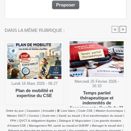
<
>
DANS LA MÊME RUBRIQUE :
Mercredi 25 Février 2026 -
Lundi 16 Mars 2026 - 06:27
16:10
Plan de mobilité et
Temps partiel
expertise du CSE
thérapeutique et
indemnités de
licenciement : l’arrêt du 11
Ordre du jour
|
Cassation
|
Actualité
|
📘 Livre blanc
|
Code CSE
|
Mission économique
|
février 2026 de la Cour de
Mission SSCT
|
Contact
|
Outre-mer
|
Santé au travail
|
IA et transformation du travail
|
cassation clarifie le salaire
FPH
|
QVCT & obligations légales
|
Dialogue & Négociation
|
Les grands dossiers
de référence
d’Instant-CSE
|
Management RH, santé au travail et DUERP
|
Manager le travail réel
|
Prévenir et résoudre les tensions au travail
|
Vos questions, nos réponses d'experts
|