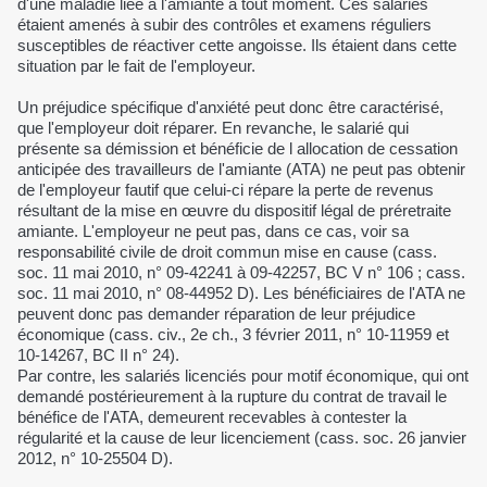
d'une maladie liée à l'amiante à tout moment. Ces salariés
étaient amenés à subir des contrôles et examens réguliers
susceptibles de réactiver cette angoisse. Ils étaient dans cette
situation par le fait de l'employeur.
Un préjudice spécifique d'anxiété peut donc être caractérisé,
que l'employeur doit réparer. En revanche, le salarié qui
présente sa démission et bénéficie de l allocation de cessation
anticipée des travailleurs de l'amiante (ATA) ne peut pas obtenir
de l'employeur fautif que celui-ci répare la perte de revenus
résultant de la mise en œuvre du dispositif légal de préretraite
amiante. L'employeur ne peut pas, dans ce cas, voir sa
responsabilité civile de droit commun mise en cause (cass.
soc. 11 mai 2010, n° 09-42241 à 09-42257, BC V n° 106 ; cass.
soc. 11 mai 2010, n° 08-44952 D). Les bénéficiaires de l'ATA ne
peuvent donc pas demander réparation de leur préjudice
économique (cass. civ., 2e ch., 3 février 2011, n° 10-11959 et
10-14267, BC II n° 24).
Par contre, les salariés licenciés pour motif économique, qui ont
demandé postérieurement à la rupture du contrat de travail le
bénéfice de l'ATA, demeurent recevables à contester la
régularité et la cause de leur licenciement (cass. soc. 26 janvier
2012, n° 10-25504 D).