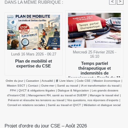
<
>
DANS LA MÊME RUBRIQUE :
Mercredi 25 Février 2026 -
Lundi 16 Mars 2026 - 06:27
16:10
Plan de mobilité et
Temps partiel
expertise du CSE
thérapeutique et
indemnités de
licenciement : l’arrêt du 11
Ordre du jour
|
Cassation
|
Actualité
|
📘 Livre blanc
|
Code CSE
|
Mission économique
|
février 2026 de la Cour de
Mission SSCT
|
Contact
|
Outre-mer
|
Santé au travail
|
IA et transformation du travail
|
cassation clarifie le salaire
FPH
|
QVCT & obligations légales
|
Dialogue & Négociation
|
Les grands dossiers
de référence
d’Instant-CSE
|
Management RH, santé au travail et DUERP
|
Manager le travail réel
|
Prévenir et résoudre les tensions au travail
|
Vos questions, nos réponses d'experts
|
Conseil en relations sociales
|
Santé au travail et QVCT
|
Médiation et dialogue social
Projet d'ordre du jour CSE – Août 2026