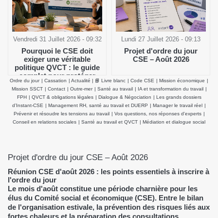
Vendredi 31 Juillet 2026 - 09:32
Lundi 27 Juillet 2026 - 09:13
Pourquoi le CSE doit
Projet d'ordre du jour
exiger une véritable
CSE – Août 2026
politique QVCT : le guide
complet pour protéger
Ordre du jour
|
Cassation
|
Actualité
|
📘 Livre blanc
|
Code CSE
|
Mission économique
|
durablement la santé
Mission SSCT
|
Contact
|
Outre-mer
|
Santé au travail
|
IA et transformation du travail
|
physique et mentale des
FPH
|
QVCT & obligations légales
|
Dialogue & Négociation
|
Les grands dossiers
salariés
d’Instant-CSE
|
Management RH, santé au travail et DUERP
|
Manager le travail réel
|
Prévenir et résoudre les tensions au travail
|
Vos questions, nos réponses d'experts
|
Conseil en relations sociales
|
Santé au travail et QVCT
|
Médiation et dialogue social
Projet d'ordre du jour CSE – Août 2026
Réunion CSE d'août 2026 : les points essentiels à inscrire à
l'ordre du jour
Le mois d'août constitue une période charnière pour les
élus du Comité social et économique (CSE). Entre le bilan
de l'organisation estivale, la prévention des risques liés aux
fortes chaleurs et la préparation des consultations