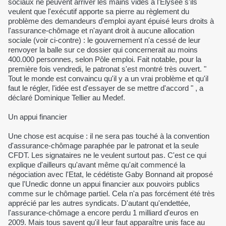
sociaux ne peuvent arriver les mains vides à l'Elysée s'ils
veulent que l'exécutif apporte sa pierre au règlement du
problème des demandeurs d'emploi ayant épuisé leurs droits à
l'assurance-chômage et n'ayant droit à aucune allocation
sociale (voir ci-contre) : le gouvernement n'a cessé de leur
renvoyer la balle sur ce dossier qui concernerait au moins
400.000 personnes, selon Pôle emploi. Fait notable, pour la
première fois vendredi, le patronat s'est montré très ouvert. "
Tout le monde est convaincu qu'il y a un vrai problème et qu'il
faut le régler, l'idée est d'essayer de se mettre d'accord " , a
déclaré Dominique Tellier au Medef.
Un appui financier
Une chose est acquise : il ne sera pas touché à la convention
d'assurance-chômage paraphée par le patronat et la seule
CFDT. Les signataires ne le veulent surtout pas. C'est ce qui
explique d'ailleurs qu'avant même qu'ait commencé la
négociation avec l'Etat, le cédétiste Gaby Bonnand ait proposé
que l'Unedic donne un appui financier aux pouvoirs publics
comme sur le chômage partiel. Cela n'a pas forcément été très
apprécié par les autres syndicats. D'autant qu'endettée,
l'assurance-chômage a encore perdu 1 milliard d'euros en
2009. Mais tous savent qu'il leur faut apparaître unis face au