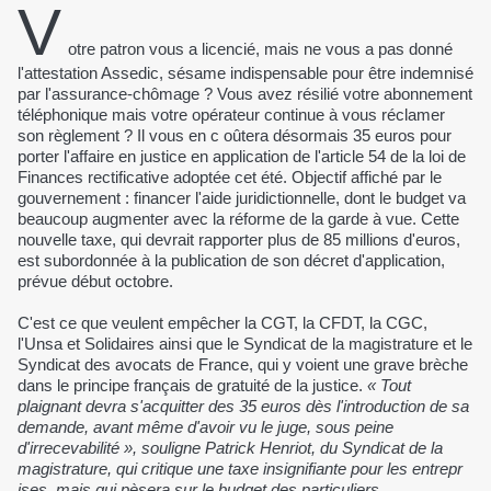
V
otre patron vous a licencié, mais ne vous a pas donné
l'attestation Assedic, sésame indispensable pour être indemnisé
par l'assurance-chômage ? Vous avez résilié votre abonnement
téléphonique mais votre opérateur continue à vous réclamer
son règlement ? Il vous en c oûtera désormais 35 euros pour
porter l'affaire en justice en application de l'article 54 de la loi de
Finances rectificative adoptée cet été. Objectif affiché par le
gouvernement : financer l'aide juridictionnelle, dont le budget va
beaucoup augmenter avec la réforme de la garde à vue. Cette
nouvelle taxe, qui devrait rapporter plus de 85 millions d'euros,
est subordonnée à la publication de son décret d'application,
prévue début octobre.
C'est ce que veulent empêcher la CGT, la CFDT, la CGC,
l'Unsa et Solidaires ainsi que le Syndicat de la magistrature et le
Syndicat des avocats de France, qui y voient une grave brèche
dans le principe français de gratuité de la justice.
« Tout
plaignant devra s'acquitter des 35 euros dès l'introduction de sa
demande, avant même d'avoir vu le juge, sous peine
d'irrecevabilité », souligne Patrick Henriot, du Syndicat de la
magistrature, qui critique une taxe insignifiante pour les entrepr
ises, mais qui pèsera sur le budget des particuliers.