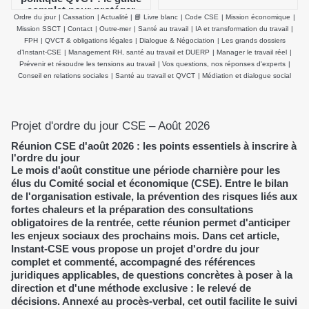
complet pour protéger
Ordre du jour
|
Cassation
|
Actualité
|
📘 Livre blanc
|
Code CSE
|
Mission économique
|
durablement la santé
Mission SSCT
|
Contact
|
Outre-mer
|
Santé au travail
|
IA et transformation du travail
|
physique et mentale des
FPH
|
QVCT & obligations légales
|
Dialogue & Négociation
|
Les grands dossiers
salariés
d’Instant-CSE
|
Management RH, santé au travail et DUERP
|
Manager le travail réel
|
Prévenir et résoudre les tensions au travail
|
Vos questions, nos réponses d'experts
|
Conseil en relations sociales
|
Santé au travail et QVCT
|
Médiation et dialogue social
Projet d'ordre du jour CSE – Août 2026
Réunion CSE d'août 2026 : les points essentiels à inscrire à
l'ordre du jour
Le mois d'août constitue une période charnière pour les
élus du Comité social et économique (CSE). Entre le bilan
de l'organisation estivale, la prévention des risques liés aux
fortes chaleurs et la préparation des consultations
obligatoires de la rentrée, cette réunion permet d'anticiper
les enjeux sociaux des prochains mois. Dans cet article,
Instant-CSE vous propose un projet d'ordre du jour
complet et commenté, accompagné des références
juridiques applicables, de questions concrètes à poser à la
direction et d'une méthode exclusive : le relevé de
décisions. Annexé au procès-verbal, cet outil facilite le suivi