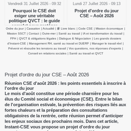
Vendredi 31 Juillet 2026 - 09:32
Lundi 27 Juillet 2026 - 09:13
Pourquoi le CSE doit
Projet d'ordre du jour
exiger une véritable
CSE – Août 2026
politique QVCT : le guide
complet pour protéger
Ordre du jour
|
Cassation
|
Actualité
|
📘 Livre blanc
|
Code CSE
|
Mission économique
|
durablement la santé
Mission SSCT
|
Contact
|
Outre-mer
|
Santé au travail
|
IA et transformation du travail
|
physique et mentale des
FPH
|
QVCT & obligations légales
|
Dialogue & Négociation
|
Les grands dossiers
salariés
d’Instant-CSE
|
Management RH, santé au travail et DUERP
|
Manager le travail réel
|
Prévenir et résoudre les tensions au travail
|
Vos questions, nos réponses d'experts
|
Conseil en relations sociales
|
Santé au travail et QVCT
Projet d'ordre du jour CSE – Août 2026
Réunion CSE d'août 2026 : les points essentiels à inscrire à
l'ordre du jour
Le mois d'août constitue une période charnière pour les
élus du Comité social et économique (CSE). Entre le bilan
de l'organisation estivale, la prévention des risques liés aux
fortes chaleurs et la préparation des consultations
obligatoires de la rentrée, cette réunion permet d'anticiper
les enjeux sociaux des prochains mois. Dans cet article,
Instant-CSE vous propose un projet d'ordre du jour