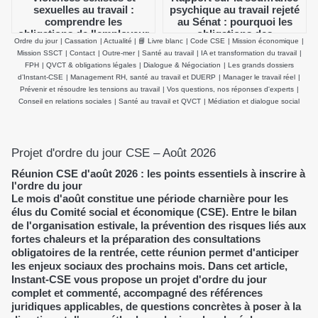
sexuelles au travail :
psychique au travail rejeté
comprendre les
au Sénat : pourquoi les
obligations de l'employeur
obligations des
Ordre du jour
|
Cassation
|
Actualité
|
📘 Livre blanc
|
Code CSE
|
Mission économique
|
et agir efficacement
employeurs et du CSE
Mission SSCT
|
Contact
|
Outre-mer
|
Santé au travail
|
IA et transformation du travail
|
demeurent inchangées
FPH
|
QVCT & obligations légales
|
Dialogue & Négociation
|
Les grands dossiers
d’Instant-CSE
|
Management RH, santé au travail et DUERP
|
Manager le travail réel
|
Prévenir et résoudre les tensions au travail
|
Vos questions, nos réponses d'experts
|
Conseil en relations sociales
|
Santé au travail et QVCT
|
Médiation et dialogue social
Projet d'ordre du jour CSE – Août 2026
Réunion CSE d'août 2026 : les points essentiels à inscrire à
l'ordre du jour
Le mois d'août constitue une période charnière pour les
élus du Comité social et économique (CSE). Entre le bilan
de l'organisation estivale, la prévention des risques liés aux
fortes chaleurs et la préparation des consultations
obligatoires de la rentrée, cette réunion permet d'anticiper
les enjeux sociaux des prochains mois. Dans cet article,
Instant-CSE vous propose un projet d'ordre du jour
complet et commenté, accompagné des références
juridiques applicables, de questions concrètes à poser à la