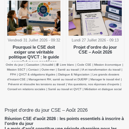
Vendredi 31 Juillet 2026 - 09:32
Lundi 27 Juillet 2026 - 09:13
Pourquoi le CSE doit
Projet d'ordre du jour
exiger une véritable
CSE – Août 2026
politique QVCT : le guide
complet pour protéger
Ordre du jour
|
Cassation
|
Actualité
|
📘 Livre blanc
|
Code CSE
|
Mission économique
|
durablement la santé
Mission SSCT
|
Contact
|
Outre-mer
|
Santé au travail
|
IA et transformation du travail
|
physique et mentale des
FPH
|
QVCT & obligations légales
|
Dialogue & Négociation
|
Les grands dossiers
salariés
d’Instant-CSE
|
Management RH, santé au travail et DUERP
|
Manager le travail réel
|
Prévenir et résoudre les tensions au travail
|
Vos questions, nos réponses d'experts
|
Conseil en relations sociales
|
Santé au travail et QVCT
|
Médiation et dialogue social
Projet d'ordre du jour CSE – Août 2026
Réunion CSE d'août 2026 : les points essentiels à inscrire à
l'ordre du jour
Le mois d'août constitue une période charnière pour les