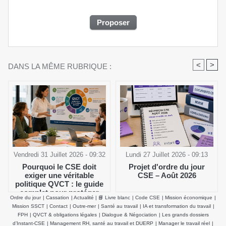
<
>
DANS LA MÊME RUBRIQUE :
Vendredi 31 Juillet 2026 - 09:32
Lundi 27 Juillet 2026 - 09:13
Pourquoi le CSE doit
Projet d'ordre du jour
exiger une véritable
CSE – Août 2026
politique QVCT : le guide
complet pour protéger
Ordre du jour
|
Cassation
|
Actualité
|
📘 Livre blanc
|
Code CSE
|
Mission économique
|
durablement la santé
Mission SSCT
|
Contact
|
Outre-mer
|
Santé au travail
|
IA et transformation du travail
|
physique et mentale des
FPH
|
QVCT & obligations légales
|
Dialogue & Négociation
|
Les grands dossiers
salariés
d’Instant-CSE
|
Management RH, santé au travail et DUERP
|
Manager le travail réel
|