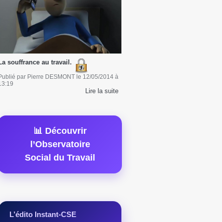
La souffrance au travail.
Publié par
Pierre DESMONT
le
12/05/2014
à
13:19
Lire la suite
📊 Découvrir
l’Observatoire
Social du Travail
L’édito Instant-CSE