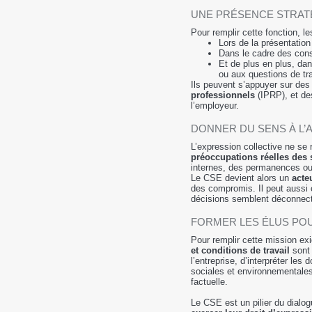
UNE PRÉSENCE STRAT
Pour remplir cette fonction, l
Lors de la présentation
Dans le cadre des consu
Et de plus en plus, dan
ou aux questions de tra
Ils peuvent s’appuyer sur de
professionnels
(IPRP), et d
l’employeur.
DONNER DU SENS À L’
L’expression collective ne se 
préoccupations réelles des 
internes, des permanences ou 
Le CSE devient alors un
acte
des compromis. Il peut aussi c
décisions semblent déconnect
FORMER LES ÉLUS PO
Pour remplir cette mission ex
et conditions de travail
sont 
l’entreprise, d’interpréter l
sociales et environnementales
factuelle.
Le CSE est un pilier du dialo