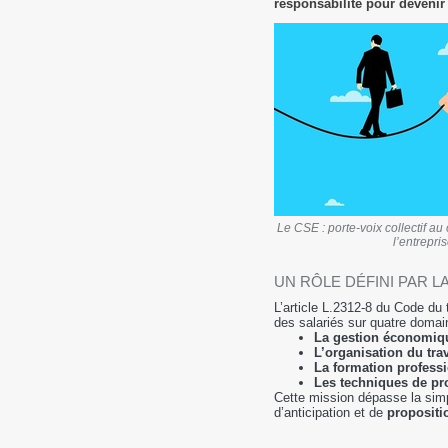
responsabilité pour devenir 
Le CSE : porte-voix collectif au
l’entrepri
UN RÔLE DÉFINI PAR LA
L’article L.2312-8 du Code du 
des salariés sur quatre domai
La gestion économiqu
L’organisation du trav
La formation professi
Les techniques de pr
Cette mission dépasse la simp
d’anticipation et de
propositi