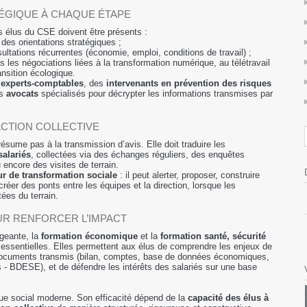
ÉGIQUE À CHAQUE ÉTAPE
es élus du CSE doivent être présents :
 des orientations stratégiques ;
ltations récurrentes (économie, emploi, conditions de travail) ;
s les négociations liées à la transformation numérique, au télétravail
nsition écologique.
s
experts-comptables
, des
intervenants en prévention des risques
es
avocats
spécialisés pour décrypter les informations transmises par
ACTION COLLECTIVE
résume pas à la transmission d’avis. Elle doit traduire les
salariés
, collectées via des échanges réguliers, des enquêtes
encore des visites de terrain.
ur de transformation sociale
: il peut alerter, proposer, construire
réer des ponts entre les équipes et la direction, lorsque les
ées du terrain.
UR RENFORCER L’IMPACT
igeante, la
formation économique
et la
formation santé, sécurité
essentielles. Elles permettent aux élus de comprendre les enjeux de
es documents transmis (bilan, comptes, base de données économiques,
 - BDESE), et de défendre les intérêts des salariés sur une base
gue social moderne. Son efficacité dépend de la
capacité des élus à