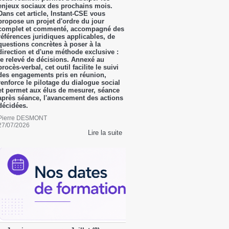
enjeux sociaux des prochains mois.
Dans cet article, Instant-CSE vous
propose un projet d'ordre du jour
complet et commenté, accompagné des
références juridiques applicables, de
questions concrètes à poser à la
direction et d'une méthode exclusive :
le relevé de décisions. Annexé au
procès-verbal, cet outil facilite le suivi
des engagements pris en réunion,
renforce le pilotage du dialogue social
et permet aux élus de mesurer, séance
après séance, l'avancement des actions
décidées.
Pierre DESMONT
27/07/2026
Lire la suite