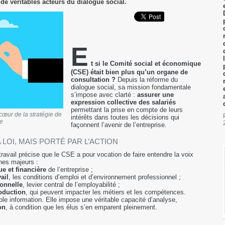
de véritables acteurs du dialogue social.
E
t si le Comité social et économique
(CSE) était bien plus qu’un organe de
consultation ?
Depuis la réforme du
dialogue social, sa mission fondamentale
s’impose avec clarté :
assurer une
expression collective des salariés
permettant la prise en compte de leurs
 cœur de la stratégie de
intérêts dans toutes les décisions qui
se
façonnent l’avenir de l’entreprise.
 LOI, MAIS PORTÉ PAR L’ACTION
travail précise que le CSE a pour vocation de faire entendre la voix
nes majeurs :
e et financière
de l’entreprise ;
ail
, les conditions d’emploi et d’environnement professionnel ;
onnelle
, levier central de l’employabilité ;
oduction
, qui peuvent impacter les métiers et les compétences.
le information. Elle impose une véritable capacité d’analyse,
on
, à condition que les élus s’en emparent pleinement.