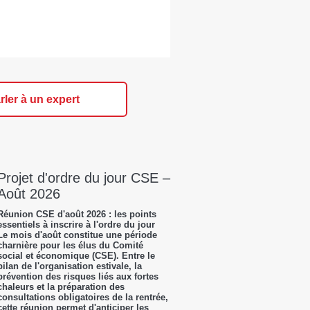
rler à un expert
Projet d'ordre du jour CSE –
Août 2026
Réunion CSE d'août 2026 : les points
essentiels à inscrire à l'ordre du jour
Le mois d'août constitue une période
charnière pour les élus du Comité
social et économique (CSE). Entre le
bilan de l'organisation estivale, la
prévention des risques liés aux fortes
chaleurs et la préparation des
consultations obligatoires de la rentrée,
cette réunion permet d'anticiper les