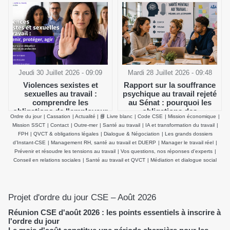
Jeudi 30 Juillet 2026 - 09:09
Mardi 28 Juillet 2026 - 09:48
Violences sexistes et
Rapport sur la souffrance
sexuelles au travail :
psychique au travail rejeté
comprendre les
au Sénat : pourquoi les
obligations de l'employeur
obligations des
Ordre du jour
|
Cassation
|
Actualité
|
📘 Livre blanc
|
Code CSE
|
Mission économique
|
et agir efficacement
employeurs et du CSE
Mission SSCT
|
Contact
|
Outre-mer
|
Santé au travail
|
IA et transformation du travail
|
demeurent inchangées
FPH
|
QVCT & obligations légales
|
Dialogue & Négociation
|
Les grands dossiers
d’Instant-CSE
|
Management RH, santé au travail et DUERP
|
Manager le travail réel
|
Prévenir et résoudre les tensions au travail
|
Vos questions, nos réponses d'experts
|
Conseil en relations sociales
|
Santé au travail et QVCT
|
Médiation et dialogue social
Projet d'ordre du jour CSE – Août 2026
Réunion CSE d'août 2026 : les points essentiels à inscrire à
l'ordre du jour