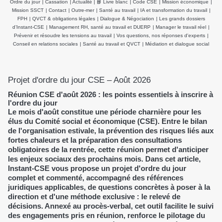
Ordre du jour
|
Cassation
|
Actualité
|
📘 Livre blanc
|
Code CSE
|
Mission économique
|
et agir efficacement
employeurs et du CSE
Mission SSCT
|
Contact
|
Outre-mer
|
Santé au travail
|
IA et transformation du travail
|
demeurent inchangées
FPH
|
QVCT & obligations légales
|
Dialogue & Négociation
|
Les grands dossiers
d’Instant-CSE
|
Management RH, santé au travail et DUERP
|
Manager le travail réel
|
Prévenir et résoudre les tensions au travail
|
Vos questions, nos réponses d'experts
|
Conseil en relations sociales
|
Santé au travail et QVCT
|
Médiation et dialogue social
Projet d'ordre du jour CSE – Août 2026
Réunion CSE d'août 2026 : les points essentiels à inscrire à
l'ordre du jour
Le mois d'août constitue une période charnière pour les
élus du Comité social et économique (CSE). Entre le bilan
de l'organisation estivale, la prévention des risques liés aux
fortes chaleurs et la préparation des consultations
obligatoires de la rentrée, cette réunion permet d'anticiper
les enjeux sociaux des prochains mois. Dans cet article,
Instant-CSE vous propose un projet d'ordre du jour
complet et commenté, accompagné des références
juridiques applicables, de questions concrètes à poser à la
direction et d'une méthode exclusive : le relevé de
décisions. Annexé au procès-verbal, cet outil facilite le suivi
des engagements pris en réunion, renforce le pilotage du