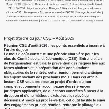
et agir efficacement
employeurs et du CSE
Mission SSCT
|
Contact
|
Outre-mer
|
Santé au travail
|
IA et transformation du travail
|
demeurent inchangées
FPH
|
QVCT & obligations légales
|
Dialogue & Négociation
|
Les grands dossiers
d’Instant-CSE
|
Management RH, santé au travail et DUERP
|
Manager le travail réel
|
Prévenir et résoudre les tensions au travail
|
Vos questions, nos réponses d'experts
|
Conseil en relations sociales
|
Santé au travail et QVCT
|
Médiation et dialogue social
Projet d'ordre du jour CSE – Août 2026
Réunion CSE d'août 2026 : les points essentiels à inscrire à
l'ordre du jour
Le mois d'août constitue une période charnière pour les
élus du Comité social et économique (CSE). Entre le bilan
de l'organisation estivale, la prévention des risques liés aux
fortes chaleurs et la préparation des consultations
obligatoires de la rentrée, cette réunion permet d'anticiper
les enjeux sociaux des prochains mois. Dans cet article,
Instant-CSE vous propose un projet d'ordre du jour
complet et commenté, accompagné des références
juridiques applicables, de questions concrètes à poser à la
direction et d'une méthode exclusive : le relevé de
décisions. Annexé au procès-verbal, cet outil facilite le suivi
des engagements pris en réunion, renforce le pilotage du