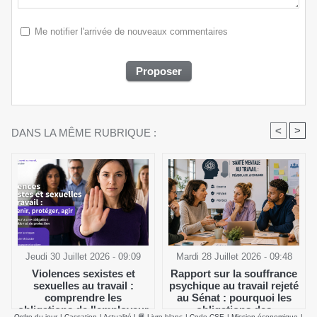
Me notifier l'arrivée de nouveaux commentaires
<
>
DANS LA MÊME RUBRIQUE :
Jeudi 30 Juillet 2026 - 09:09
Mardi 28 Juillet 2026 - 09:48
Violences sexistes et
Rapport sur la souffrance
sexuelles au travail :
psychique au travail rejeté
comprendre les
au Sénat : pourquoi les
obligations de l'employeur
obligations des
Ordre du jour
|
Cassation
|
Actualité
|
📘 Livre blanc
|
Code CSE
|
Mission économique
|