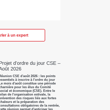
rler à un expert
Projet d'ordre du jour CSE –
Août 2026
Réunion CSE d'août 2026 : les points
essentiels à inscrire à l'ordre du jour
Le mois d'août constitue une période
charnière pour les élus du Comité
social et économique (CSE). Entre le
bilan de l'organisation estivale, la
prévention des risques liés aux fortes
chaleurs et la préparation des
consultations obligatoires de la rentrée,
cette réunion permet d'anticiper les