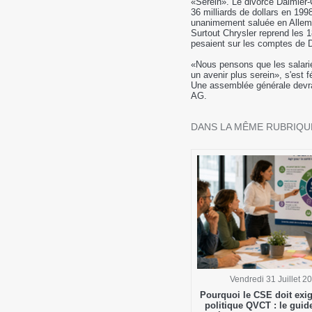
«Serein». Le divorce Daimler-
36 milliards de dollars en 1998
unanimement saluée en Allemag
Surtout Chrysler reprend les 1
pesaient sur les comptes de D
«Nous pensons que les salarié
un avenir plus serein», s'est 
Une assemblée générale devra
AG.
DANS LA MÊME RUBRIQUE
Vendredi 31 Juillet 2
Pourquoi le CSE doit exig
politique QVCT : le gui