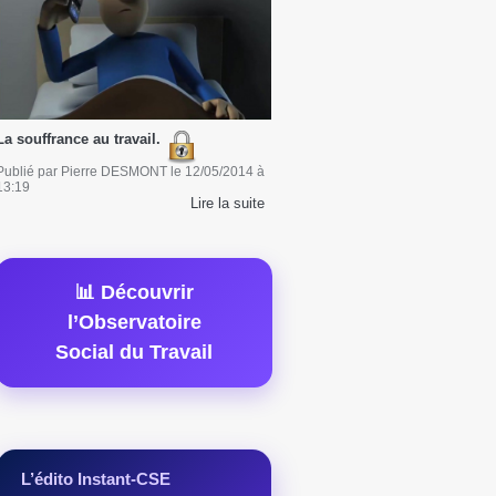
La souffrance au travail.
Publié par
Pierre DESMONT
le
12/05/2014
à
13:19
Lire la suite
📊 Découvrir
l’Observatoire
Social du Travail
L’édito Instant-CSE