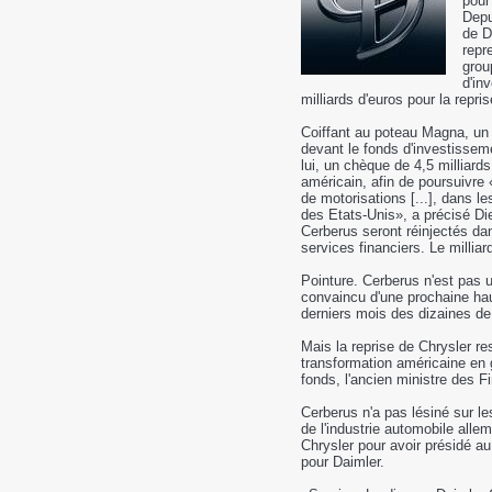
pour
Depu
de D
repre
grou
d'in
milliards d'euros pour la repri
Coiffant au poteau Magna, un f
devant le fonds d'investissemen
lui, un chèque de 4,5 milliard
américain, afin de poursuivr
de motorisations [...], dans l
des Etats-Unis», a précisé Die
Cerberus seront réinjectés dans
services financiers. Le milliar
Pointure. Cerberus n'est pas 
convaincu d'une prochaine hau
derniers mois des dizaines de 
Mais la reprise de Chrysler res
transformation américaine en gé
fonds, l'ancien ministre des
Cerberus n'a pas lésiné sur le
de l'industrie automobile alle
Chrysler pour avoir présidé au
pour Daimler.