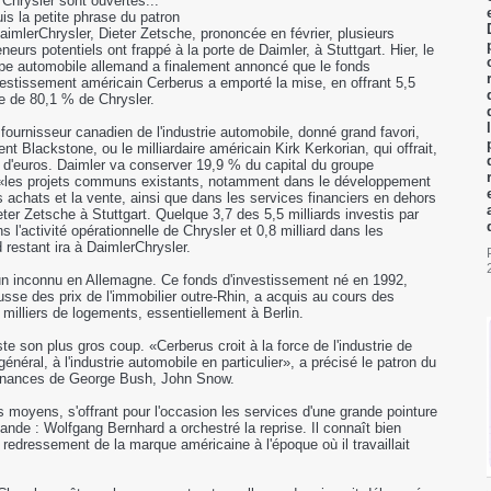
 Chrysler sont ouvertes...
is la petite phrase du patron
aimlerChrysler, Dieter Zetsche, prononcée en février, plusieurs
neurs potentiels ont frappé à la porte de Daimler, à Stuttgart. Hier, le
pe automobile allemand a finalement annoncé que le fonds
vestissement américain Cerberus a emporté la mise, en offrant 5,5
se de 80,1 % de Chrysler.
ournisseur canadien de l'industrie automobile, donné grand favori,
t Blackstone, ou le milliardaire américain Kirk Kerkorian, qui offrait,
s d'euros. Daimler va conserver 19,9 % du capital du groupe
e «les projets communs existants, notamment dans le développement
es achats et la vente, ainsi que dans les services financiers en dehors
ter Zetsche à Stuttgart. Quelque 3,7 des 5,5 milliards investis par
 l'activité opérationnelle de Chrysler et 0,8 milliard dans les
d restant ira à DaimlerChrysler.
un inconnu en Allemagne. Ce fonds d'investissement né en 1992,
sse des prix de l'immobilier outre-Rhin, a acquis au cours des
milliers de logements, essentiellement à Berlin.
te son plus gros coup. «Cerberus croit à la force de l'industrie de
néral, à l'industrie automobile en particulier», a précisé le patron du
 Finances de George Bush, John Snow.
s moyens, s'offrant pour l'occasion les services d'une grande pointure
mande : Wolfgang Bernhard a orchestré la reprise. Il connaît bien
 redressement de la marque américaine à l'époque où il travaillait