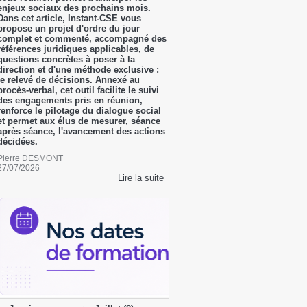
enjeux sociaux des prochains mois.
Dans cet article, Instant-CSE vous
propose un projet d'ordre du jour
complet et commenté, accompagné des
références juridiques applicables, de
questions concrètes à poser à la
direction et d'une méthode exclusive :
le relevé de décisions. Annexé au
procès-verbal, cet outil facilite le suivi
des engagements pris en réunion,
renforce le pilotage du dialogue social
et permet aux élus de mesurer, séance
après séance, l'avancement des actions
décidées.
Pierre DESMONT
27/07/2026
Lire la suite