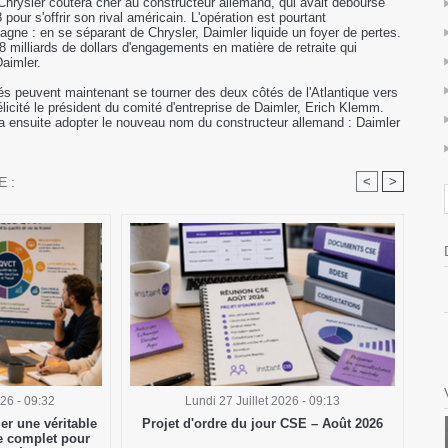
Chrysler coûtera cher au constructeur allemand, qui avait déboursé
 pour s'offrir son rival américain. L'opération est pourtant
ne : en se séparant de Chrysler, Daimler liquide un foyer de pertes.
8 milliards de dollars d'engagements en matière de retraite qui
aimler.
s peuvent maintenant se tourner des deux côtés de l'Atlantique vers
félicité le président du comité d'entreprise de Daimler, Erich Klemm.
 ensuite adopter le nouveau nom du constructeur allemand : Daimler
 :
<
>
026 - 09:32
Lundi 27 Juillet 2026 - 09:13
er une véritable
Projet d'ordre du jour CSE – Août 2026
de complet pour