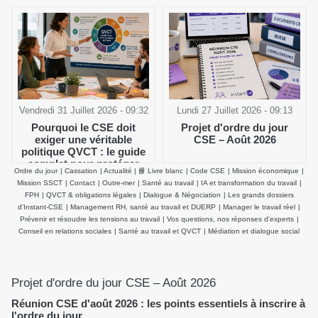
Vendredi 31 Juillet 2026 - 09:32
Lundi 27 Juillet 2026 - 09:13
Pourquoi le CSE doit
Projet d'ordre du jour
exiger une véritable
CSE – Août 2026
politique QVCT : le guide
complet pour protéger
Ordre du jour
|
Cassation
|
Actualité
|
📘 Livre blanc
|
Code CSE
|
Mission économique
|
durablement la santé
Mission SSCT
|
Contact
|
Outre-mer
|
Santé au travail
|
IA et transformation du travail
|
physique et mentale des
FPH
|
QVCT & obligations légales
|
Dialogue & Négociation
|
Les grands dossiers
salariés
d’Instant-CSE
|
Management RH, santé au travail et DUERP
|
Manager le travail réel
|
Prévenir et résoudre les tensions au travail
|
Vos questions, nos réponses d'experts
|
Conseil en relations sociales
|
Santé au travail et QVCT
|
Médiation et dialogue social
Projet d'ordre du jour CSE – Août 2026
Réunion CSE d'août 2026 : les points essentiels à inscrire à
l'ordre du jour