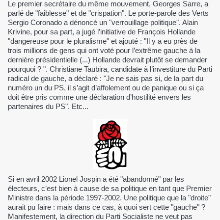
Le premier secrétaire du même mouvement, Georges Sarre, a
parlé de "faiblesse" et de "crispation". Le porte-parole des Verts
Sergio Coronado a dénoncé un "verrouillage politique". Alain
Krivine, pour sa part, a jugé l’initiative de François Hollande
"dangereuse pour le pluralisme" et ajouté : "Il y a eu près de
trois millions de gens qui ont voté pour l’extrême gauche à la
dernière présidentielle (...) Hollande devrait plutôt se demander
pourquoi ? ". Christiane Taubira, candidate à l’investiture du Parti
radical de gauche, a déclaré : "Je ne sais pas si, de la part du
numéro un du PS, il s’agit d’affolement ou de panique ou si ça
doit être pris comme une déclaration d’hostilité envers les
partenaires du PS". Etc...
Si en avril 2002 Lionel Jospin a été "abandonné" par les
électeurs, c’est bien à cause de sa politique en tant que Premier
Ministre dans la période 1997-2002. Une politique que la "droite"
aurait pu faire : mais dans ce cas, à quoi sert cette "gauche" ?
Manifestement, la direction du Parti Socialiste ne veut pas