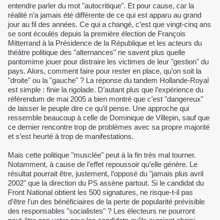
entendre parler du mot "autocritique". Et pour cause, car la
réalité n’a jamais été différente de ce qui est apparu au grand
jour au fil des années. Ce qui a changé, c’est que vingt-cinq ans
se sont écoulés depuis la première élection de François
Mitterrand à la Présidence de la République et les acteurs du
théâtre politique des "alternances" ne savent plus quelle
pantomime jouer pour distraire les victimes de leur "gestion" du
pays. Alors, comment faire pour rester en place, qu’on soit la
"droite" ou la "gauche" ? La réponse du tandem Hollande-Royal
est simple : finie la rigolade. D’autant plus que l’expérience du
référendum de mai 2005 a bien montré que c’est "dangereux"
de laisser le peuple dire ce qu’il pense. Une approche qui
ressemble beaucoup à celle de Dominique de Villepin, sauf que
ce dernier rencontre trop de problèmes avec sa propre majorité
et s’est heurté à trop de manifestations.
Mais cette politique "musclée" peut à la fin très mal tourner.
Notamment, à cause de l’effet repoussoir qu’elle génère. Le
résultat pourrait être, justement, l’opposé du "jamais plus avril
2002" que la direction du PS assène partout. Si le candidat du
Front National obtient les 500 signatures, ne risque-t-il pas
d’être l’un des bénéficiaires de la perte de popularité prévisible
des responsables "socialistes" ? Les électeurs ne pourront