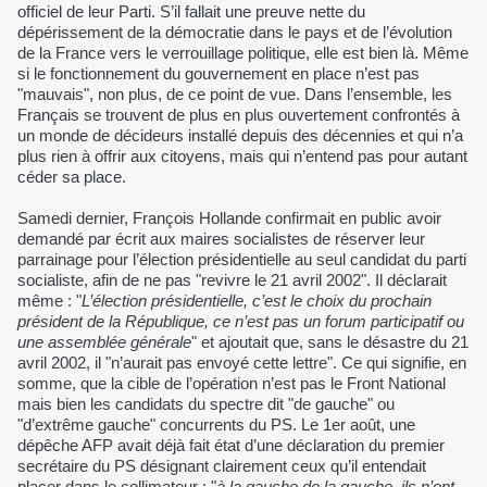
officiel de leur Parti. S’il fallait une preuve nette du
dépérissement de la démocratie dans le pays et de l’évolution
de la France vers le verrouillage politique, elle est bien là. Même
si le fonctionnement du gouvernement en place n’est pas
"mauvais", non plus, de ce point de vue. Dans l’ensemble, les
Français se trouvent de plus en plus ouvertement confrontés à
un monde de décideurs installé depuis des décennies et qui n’a
plus rien à offrir aux citoyens, mais qui n’entend pas pour autant
céder sa place.
Samedi dernier, François Hollande confirmait en public avoir
demandé par écrit aux maires socialistes de réserver leur
parrainage pour l’élection présidentielle au seul candidat du parti
socialiste, afin de ne pas "revivre le 21 avril 2002". Il déclarait
même : "
L’élection présidentielle, c’est le choix du prochain
président de la République, ce n’est pas un forum participatif ou
une assemblée générale
" et ajoutait que, sans le désastre du 21
avril 2002, il "n’aurait pas envoyé cette lettre". Ce qui signifie, en
somme, que la cible de l’opération n’est pas le Front National
mais bien les candidats du spectre dit "de gauche" ou
"d’extrême gauche" concurrents du PS. Le 1er août, une
dépêche AFP avait déjà fait état d’une déclaration du premier
secrétaire du PS désignant clairement ceux qu’il entendait
placer dans le collimateur : "
à la gauche de la gauche, ils n’ont