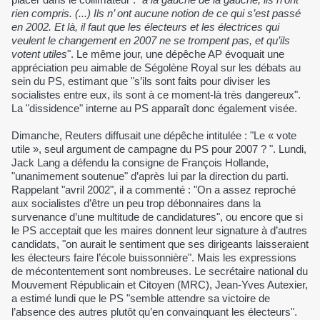
rien compris. (...) Ils n’ ont aucune notion de ce qui s’est passé
en 2002. Et là, il faut que les électeurs et les électrices qui
veulent le changement en 2007 ne se trompent pas, et qu’ils
votent utiles
". Le même jour, une dépêche AP évoquait une
appréciation peu aimable de Ségolène Royal sur les débats au
sein du PS, estimant que "s’ils sont faits pour diviser les
socialistes entre eux, ils sont à ce moment-là très dangereux".
La "dissidence" interne au PS apparaît donc également visée.
Dimanche, Reuters diffusait une dépêche intitulée : "Le « vote
utile », seul argument de campagne du PS pour 2007 ? ". Lundi,
Jack Lang a défendu la consigne de François Hollande,
"unanimement soutenue" d’après lui par la direction du parti.
Rappelant "avril 2002", il a commenté : "On a assez reproché
aux socialistes d’être un peu trop débonnaires dans la
survenance d’une multitude de candidatures", ou encore que si
le PS acceptait que les maires donnent leur signature à d’autres
candidats, "on aurait le sentiment que ses dirigeants laisseraient
les électeurs faire l’école buissonnière". Mais les expressions
de mécontentement sont nombreuses. Le secrétaire national du
Mouvement Républicain et Citoyen (MRC), Jean-Yves Autexier,
a estimé lundi que le PS "semble attendre sa victoire de
l’absence des autres plutôt qu’en convainquant les électeurs".