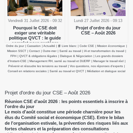
Vendredi 31 Juillet 2026 - 09:32
Lundi 27 Juillet 2026 - 09:13
Pourquoi le CSE doit
Projet d'ordre du jour
exiger une véritable
CSE – Août 2026
politique QVCT : le guide
complet pour protéger
Ordre du jour
|
Cassation
|
Actualité
|
📘 Livre blanc
|
Code CSE
|
Mission économique
|
durablement la santé
Mission SSCT
|
Contact
|
Outre-mer
|
Santé au travail
|
IA et transformation du travail
|
physique et mentale des
FPH
|
QVCT & obligations légales
|
Dialogue & Négociation
|
Les grands dossiers
salariés
d’Instant-CSE
|
Management RH, santé au travail et DUERP
|
Manager le travail réel
|
Prévenir et résoudre les tensions au travail
|
Vos questions, nos réponses d'experts
|
Conseil en relations sociales
|
Santé au travail et QVCT
|
Médiation et dialogue social
Projet d'ordre du jour CSE – Août 2026
Réunion CSE d'août 2026 : les points essentiels à inscrire à
l'ordre du jour
Le mois d'août constitue une période charnière pour les
élus du Comité social et économique (CSE). Entre le bilan
de l'organisation estivale, la prévention des risques liés aux
fortes chaleurs et la préparation des consultations